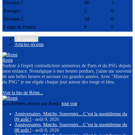
Division 1
36
3
Barrages
2
0
Division 2
34
0
Coupe de France
9
0
À propos
Articles récents
Remi
Sudiste à l'esprit contradictoire amoureux de Paris et du PSG depuis
mon enfance. Nostalgique à mes heures perdues, j'aime me souvenir
de nos belles heures et savoure ces grandes années. Avec "Histoire
du PSG" je me régale chaque jour autour des rouge et bleu.
Voir la bio de Rémi...
Les derniers articles par Remi
(
tout voir
)
Anniversaires, Matchs, Souvenirs…C’est la quotidienne du
09 août !
- août 9, 2026
Anniversaires, Matchs, Souvenirs…C’est la quotidienne du
08 août !
- août 8, 2026