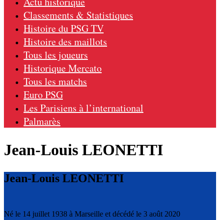
Actu historique
Classements & Statistiques
Histoire du PSG TV
Histoire des maillots
Tous les joueurs
Historique Mercato
Tous les matchs
Euro PSG
Les Parisiens à l’international
Palmarès
Jean-Louis LEONETTI
Jean-Louis LEONETTI
Né le 14 juillet 1938 à Marseille et décédé le 3 août 2020