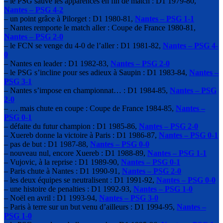
– le PSG sauve les apparences en fin de match : D1 1979-80,
Nantes – PSG 4-2
– un point grâce à Pilorget : D1 1980-81,
Nantes – PSG 1-1
– Nantes remporte le match aller : Coupe de France 1980-81,
Nantes – PSG 2-0
– le FCN se venge du 4-0 de l’aller : D1 1981-82,
Nantes – PSG 4-
0
– Nantes en leader : D1 1982-83,
Nantes – PSG 2-0
– le PSG s’incline pour ses adieux à Saupin : D1 1983-84,
Nantes –
PSG 3-1
– Nantes s’impose en championnat… : D1 1984-85,
Nantes – PSG
2-0
– … mais chute en coupe : Coupe de France 1984-85,
Nantes –
PSG 0-1
– défaite du futur champion : D1 1985-86,
Nantes – PSG 2-0
– Xuereb donne la victoire à Paris : D1 1986-87,
Nantes – PSG 0-1
– pas de but : D1 1987-88,
Nantes – PSG 0-0
– nouveau nul, encore Xuereb : D1 1988-89,
Nantes – PSG 1-1
– Vujovic, à la reprise : D1 1989-90,
Nantes – PSG 0-1
– Paris chute à Nantes : D1 1990-91,
Nantes – PSG 2-0
– les deux équipes se neutralisent : D1 1991-92,
Nantes – PSG 0-0
– une histoire de penalties : D1 1992-93,
Nantes – PSG 1-0
– Noël en avril : D1 1993-94,
Nantes – PSG 3-0
– Paris à terre sur un but venu d’ailleurs : D1 1994-95,
Nantes –
PSG 1-0