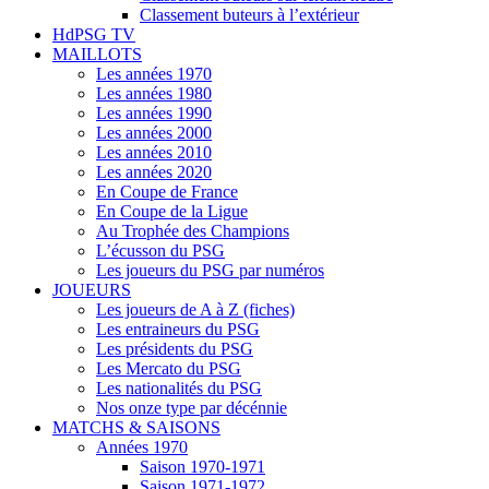
Classement buteurs à l’extérieur
HdPSG TV
MAILLOTS
Les années 1970
Les années 1980
Les années 1990
Les années 2000
Les années 2010
Les années 2020
En Coupe de France
En Coupe de la Ligue
Au Trophée des Champions
L’écusson du PSG
Les joueurs du PSG par numéros
JOUEURS
Les joueurs de A à Z (fiches)
Les entraineurs du PSG
Les présidents du PSG
Les Mercato du PSG
Les nationalités du PSG
Nos onze type par décénnie
MATCHS & SAISONS
Années 1970
Saison 1970-1971
Saison 1971-1972