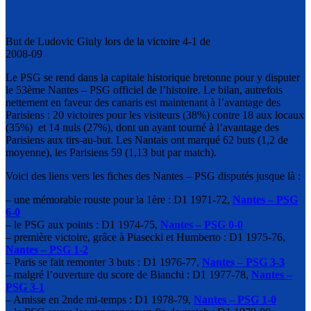
But de Ludovic Giuly lors de la victoire 4-1 de
2008-09
Le PSG se rend dans la capitale historique bretonne pour y disputer
le 53ème Nantes – PSG officiel de l’histoire. Le bilan, autrefois
nettement en faveur des canaris est maintenant à l’avantage des
Parisiens : 20 victoires pour les visiteurs (38%) contre 18 aux locaux
(35%) et 14 nuls (27%), dont un ayant tourné à l’avantage des
Parisiens aux tirs-au-but. Les Nantais ont marqué 62 buts (1,2 de
moyenne), les Parisiens 59 (1,13 but par match).
Voici des liens vers les fiches des Nantes – PSG disputés jusque là :
– une mémorable rouste pour la 1ère : D1 1971-72,
Nantes – PSG
6-0
– le PSG aux points : D1 1974-75,
Nantes – PSG 0-0
– première victoire, grâce à Piasecki et Humberto : D1 1975-76,
Nantes – PSG 1-2
– Paris se fait remonter 3 buts : D1 1976-77,
Nantes – PSG 3-3
– malgré l’ouverture du score de Bianchi : D1 1977-78,
Nantes –
PSG 3-1
– Amisse en 2nde mi-temps : D1 1978-79,
Nantes – PSG 1-0