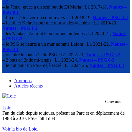
0-2
– la 7ème, grâce à un seul but de Di Maria : L1 2017-18,
Nantes –
PSG 0-1
– fin de série avec un court revers : L1 2018-19,
Nantes – PSG 3-2
– Icardi et Kehrer pour une reprise des victoires : L1 2019-20,
Nantes – PSG 1-2
– les Nantais n’auront tenu qu’une mi-temps : L1 2020-21,
Nantes
– PSG 0-3
– le PSG se heurte à un mur nommé Lafont : L1 2021-22,
Nantes –
PSG 3-1
– victoire incontestée du PSG : L1 2022-23,
Nantes – PSG 0-3
– 2 buts en 2nde mi-temps : L1 2023-24,
Nantes – PSG 0-2
– le nul pour un PSG déjà sacré : L1 2024-25,
Nantes – PSG 1-1
À propos
Articles récents
Suivez-moi
Loic
Fan du club depuis toujours, présent au Parc et en déplacement de
1988 à 2010. PSG ´till I die!
Voir la bio de Loic...