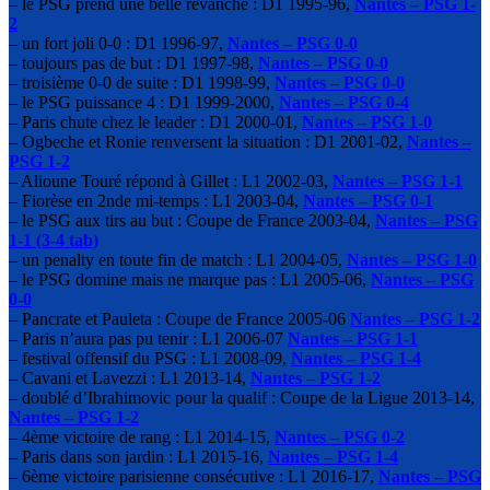
– le PSG prend une belle revanche : D1 1995-96,
Nantes – PSG 1-
2
– un fort joli 0-0 : D1 1996-97,
Nantes – PSG 0-0
– toujours pas de but : D1 1997-98,
Nantes – PSG 0-0
– troisième 0-0 de suite : D1 1998-99,
Nantes – PSG 0-0
– le PSG puissance 4 : D1 1999-2000,
Nantes – PSG 0-4
– Paris chute chez le leader : D1 2000-01,
Nantes – PSG 1-0
– Ogbeche et Ronie renversent la situation : D1 2001-02,
Nantes –
PSG 1-2
– Alioune Touré répond à Gillet : L1 2002-03,
Nantes – PSG 1-1
– Fiorèse en 2nde mi-temps : L1 2003-04,
Nantes – PSG 0-1
– le PSG aux tirs au but : Coupe de France 2003-04,
Nantes – PSG
1-1 (3-4 tab)
– un penalty en toute fin de match : L1 2004-05,
Nantes – PSG 1-0
– le PSG domine mais ne marque pas : L1 2005-06,
Nantes – PSG
0-0
– Pancrate et Pauleta : Coupe de France 2005-06
Nantes – PSG 1-2
– Paris n’aura pas pu tenir : L1 2006-07
Nantes – PSG 1-1
– festival offensif du PSG : L1 2008-09,
Nantes – PSG 1-4
– Cavani et Lavezzi : L1 2013-14,
Nantes – PSG 1-2
– doublé d’Ibrahimovic pour la qualif : Coupe de la Ligue 2013-14,
Nantes – PSG 1-2
– 4ème victoire de rang : L1 2014-15,
Nantes – PSG 0-2
– Paris dans son jardin : L1 2015-16,
Nantes – PSG 1-4
– 6ème victoire parisienne consécutive : L1 2016-17,
Nantes – PSG