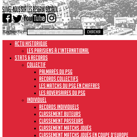
Rechercher:
ACTU HISTORIQUE
Les Parisiens à l’international
STATS & RECORDS
Collectif
Palmarès du PSG
Records collectifs
Les matchs du PSG en chiffres
Les adversaires du PSG
Individuel
Records individuels
Classement buteurs
Classement passeurs
Classement matchs joués
Classement matchs joués en Coupe d’Europe