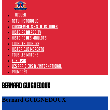
Actu historique
Classements & Statistiques
Histoire du PSG TV
Histoire des maillots
Tous les joueurs
Historique Mercato
Tous les matchs
Euro PSG
Les Parisiens à l’international
Palmarès
Bernard GUIGNEDOUX
Bernard GUIGNEDOUX